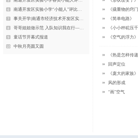
南通开发区实验小学各类小能人评选…
《形状改变了
南通开发区实验小学“小能人”评比…
《撬重物的窍
事关开学|南通市经济技术开发区实…
《简单电路》
哥哥姐姐做示范 入队知识我在行—…
《小小秤砣压
童话节开幕式报道
《空气的浮力
中秋月亮圆又圆
《热是怎样传
回声定位
《庞大的家族
风的形成
“画”空气