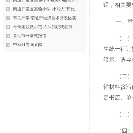
南通开发区实验小学各类小能人评选…
话，相关要
南通开发区实验小学“小能人”评比…
事关开学|南通市经济技术开发区实…
一、举
哥哥姐姐做示范 入队知识我在行—…
童话节开幕式报道
（一）
中秋月亮圆又圆
生统一征订
暗示、诱导
（二）
辅材料贪污
定书店、单
（三）
（四）