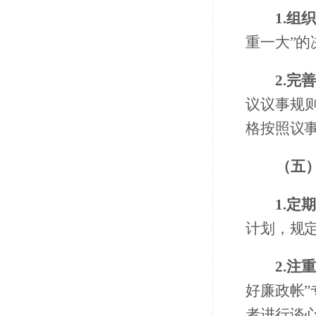
1.组
重一大”
2.完
议议事规
格按照议
（五
1.定
计划，规
2.注
好廉政帐
者进行谈